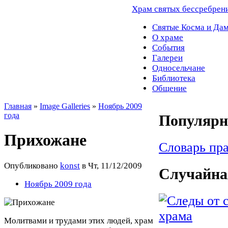
Храм святых бессребрен
Святые Косма и Да
О храме
События
Галереи
Односельчане
Библиотека
Общение
Главная
»
Image Galleries
»
Ноябрь 2009
года
Популярно
Прихожане
Словарь пр
Опубликовано
konst
в Чт, 11/12/2009
Случайна
Ноябрь 2009 года
Молитвами и трудами этих людей, храм