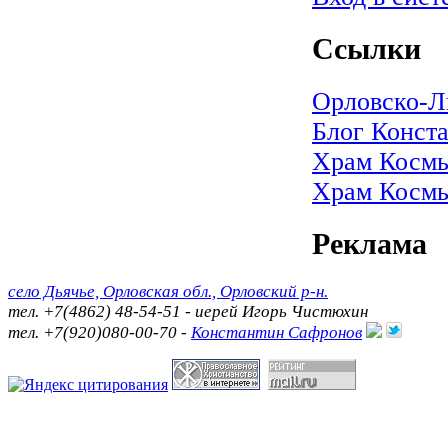
Ссылки
Орловско-Л
Блог Конст
Храм Космы
Храм Космы
Реклама
село Дьячье, Орловская обл., Орловский р-н.
тел. +7(4862) 48-54-51 - иерей Игорь Чистюхин
тел. +7(920)080-00-70 -
Константин Сафронов