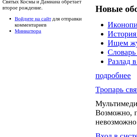
Святых Космы и Дамиана обретает
Новые об
второе рождение.
Войдите на сайт
для отправки
Иконопи
комментариев
Миниатюра
История
Ищем жу
Словарь
Разлад в
подробнее
Тропарь св
Мультимеди
Возможно, 
невозможно
Вход в сист