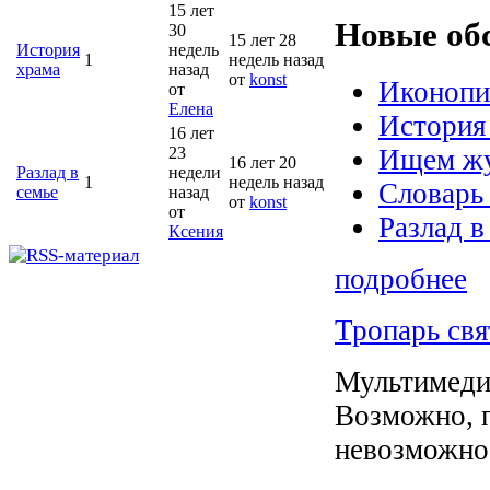
15 лет
Новые об
30
15 лет 28
История
недель
1
недель назад
храма
назад
от
konst
Иконопи
от
Елена
История
16 лет
23
Ищем жу
16 лет 20
Разлад в
недели
1
недель назад
Словарь
семье
назад
от
konst
от
Разлад в
Ксения
подробнее
Тропарь св
Мультимеди
Возможно, 
невозможнос