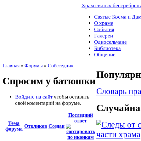
Храм святых бессребрен
Святые Косма и Да
О храме
События
Галереи
Односельчане
Библиотека
Общение
Главная
»
Форумы
»
Собеседник
Популярно
Спросим у батюшки
Словарь пр
Войдите на сайт
чтобы оставить
свой коментарий на форуме.
Случайна
Последний
ответ
Тема
Откликов
Создан
форума