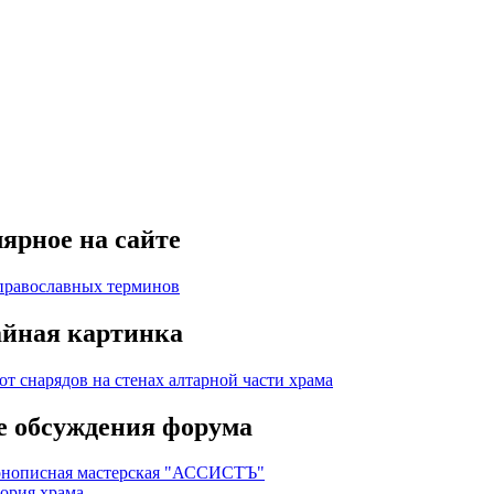
ярное на сайте
православных терминов
йная картинка
 обсуждения форума
нописная мастерская "АССИСТЪ"
ория храма