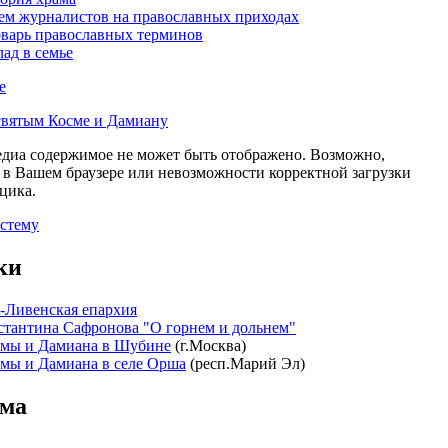
м журналистов на православных приходах
варь православных терминов
лад в семье
е
святым Косме и Дамиану
диа содержимое не может быть отображено. Возможно,
 в Вашем браузере или невозможности корректной загрузки
цика.
истему
ки
-Ливенская епархия
стантина Сафронова "О горнем и дольнем"
мы и Дамиана в Шубине
(г.Москва)
мы и Дамиана в селе Орша
(респ.Марий Эл)
ама