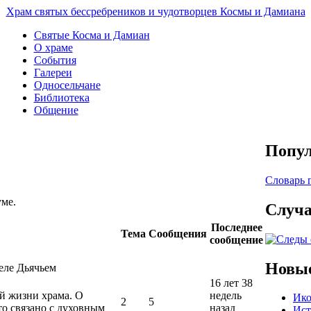
Храм святых бессребреников и чудотворцев Космы и Дамиана
Святые Косма и Дамиан
О храме
События
Галереи
Односельчане
Библиотека
Общение
Попул
Словарь 
уме.
Случа
Последнее
Тема
Сообщения
сообщение
Новые
еле Дьячьем
16 лет 38
й жизни храма. О
недель
Ико
2
5
то связано с духовным
назад
Ист