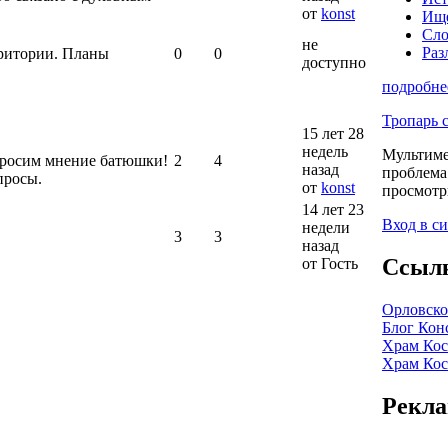
от
konst
Ище
Сло
не
Раз
рритории. Планы
0
0
доступно
подробне
Тропарь 
15 лет 28
недель
Мультиме
просим мнение батюшки!
2
4
назад
проблема
просы.
от
konst
просмотр
14 лет 23
Вход в с
недели
3
3
назад
Ссыл
от Гость
Орловско
Блог Кон
Храм Кос
Храм Кос
Рекл