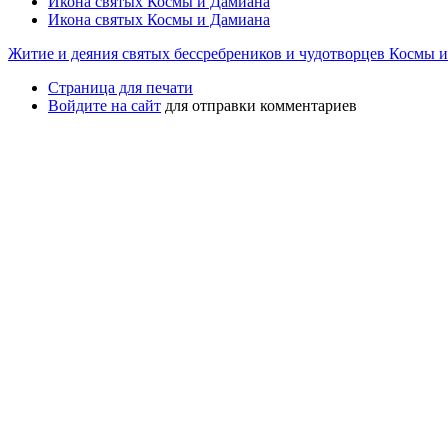
Икона святых Космы и Дамиана
Икона святых Космы и Дамиана
Житие и деяния святых бессребреников и чудотворцев Космы и
Страница для печати
Войдите на сайт
для отправки комментариев