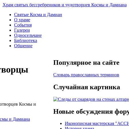
Храм святых бессребреников и чудотворцев Космы и Дамиана
Святые Косма и Дамиан
О храме
События
Галереи
Односельчане
Библиотека
Общение
Популярное на сайте
отворцы
Словарь православных терминов
Случайная картинка
дотворцев Космы и
Новые обсуждения фор
осмы и Дамиана
Иконописная мастерская "АС
История храма