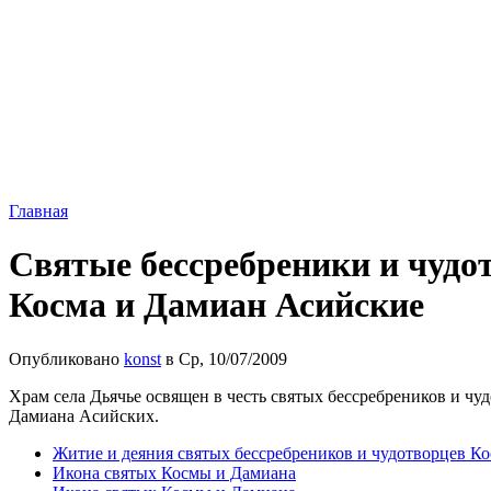
Главная
Святые бессребреники и чуд
Косма и Дамиан Асийские
Опубликовано
konst
в Ср, 10/07/2009
Храм села Дьячье освящен в честь святых бессребреников и чу
Дамиана Асийских.
Житие и деяния святых бессребреников и чудотворцев К
Икона святых Космы и Дамиана