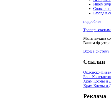
Ищем журн
Словарь п
Разлад в с
подробнее
Тропарь святым
Мультимедиа со
Вашем браузере
Вход в систему
Ссылки
Орловско-Ливен
Блог Константи
Храм Космы и 
Храм Космы и Д
Реклама