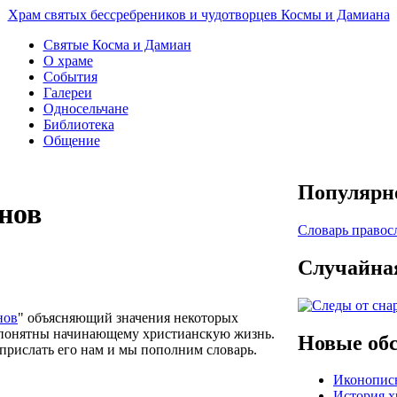
Храм святых бессребреников и чудотворцев Космы и Дамиана
Святые Косма и Дамиан
О храме
События
Галереи
Односельчане
Библиотека
Общение
Популярно
нов
Словарь правос
Случайна
нов
" объясняющий значения некоторых
непонятны начинающему христианскую жизнь.
Новые об
прислать его нам и мы пополним словарь.
Иконопис
История х