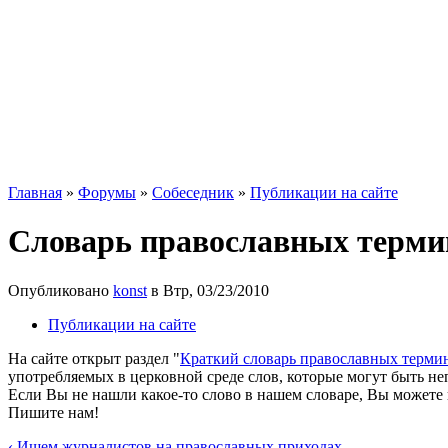
Главная
»
Форумы
»
Собеседник
»
Публикации на сайте
Словарь православных терми
Опубликовано
konst
в Втр, 03/23/2010
Публикации на сайте
На сайте открыт раздел "
Краткий словарь православных терми
употребляемых в церковной среде слов, которые могут быть 
Если Вы не нашли какое-то слово в нашем словаре, Вы можете 
Пишите нам!
‹ Ищем журналистов на православных приходах