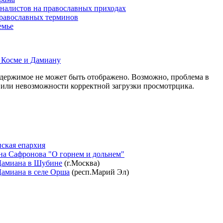
алистов на православных приходах
равославных терминов
емье
 Косме и Дамиану
держимое не может быть отображено. Возможно, проблема в
 или невозможности корректной загрузки просмотрцика.
ская епархия
на Сафронова "О горнем и дольнем"
Дамиана в Шубине
(г.Москва)
амиана в селе Орша
(респ.Марий Эл)