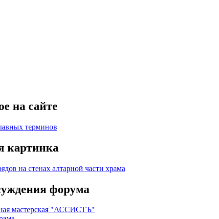
е на сайте
лавных терминов
я картинка
суждения форума
ная мастерская "АССИСТЪ"
рама