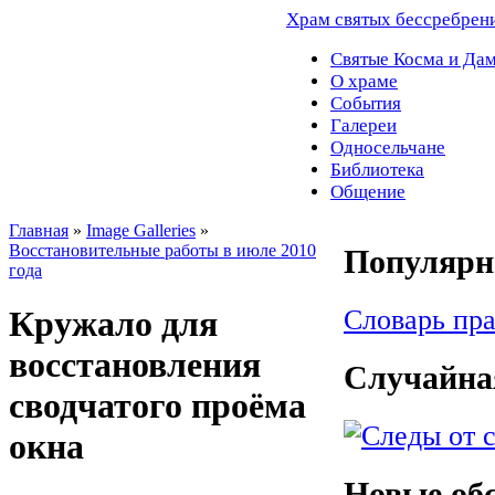
Храм святых бессребрен
Святые Косма и Да
О храме
События
Галереи
Односельчане
Библиотека
Общение
Главная
»
Image Galleries
»
Восстановительные работы в июле 2010
Популярно
года
Словарь пр
Кружало для
восстановления
Случайна
сводчатого проёма
окна
Новые об