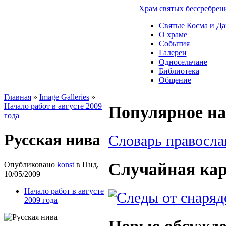
Храм святых бессребрен
Святые Косма и Д
О храме
События
Галереи
Односельчане
Библиотека
Общение
Главная
»
Image Galleries
»
Начало работ в августе 2009
Популярное на
года
Русская нива
Словарь правосл
Случайная ка
Опубликовано
konst
в Пнд,
10/05/2009
Начало работ в августе
2009 года